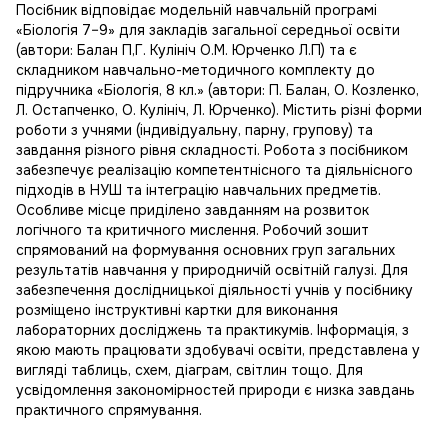
Посібник відповідає модельній навчальній програмі
«Біологія 7–9» для закладів загальної середньої освіти
(автори: Балан П,Г. Кулініч О.М. Юрченко Л.П) та є
складником навчально-методичного комплекту до
підручника «Біологія, 8 кл.» (автори: П. Балан, О. Козленко,
Л. Остапченко, О. Кулініч, Л. Юрченко). Містить різні форми
роботи з учнями (індивідуальну, парну, групову) та
завдання різного рівня складності. Робота з посібником
забезпечує реалізацію компетентнісного та діяльнісного
підходів в НУШ та інтеграцію навчальних предметів.
Особливе місце приділено завданням на розвиток
логічного та критичного мислення. Робочий зошит
спрямований на формування основних груп загальних
результатів навчання у природничій освітній галузі. Для
забезпечення дослідницької діяльності учнів у посібнику
розміщено інструктивні картки для виконання
лабораторних досліджень та практикумів. Інформація, з
якою мають працювати здобувачі освіти, представлена у
вигляді таблиць, схем, діаграм, світлин тощо. Для
усвідомлення закономірностей природи є низка завдань
практичного спрямування.