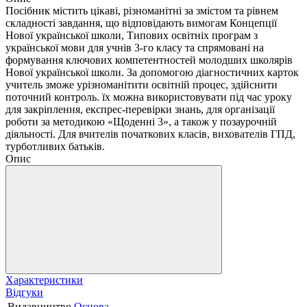
Посібник містить цікаві, різноманітні за змістом та рівнем
складності завдання, що відповідають вимогам Концепції
Нової української школи, Типових освітніх програм з
української мови для учнів 3-го класу та спрямовані на
формування ключових компетентностей молодших школярів
Нової української школи. За допомогою діагностичних карток
учитель зможе урізноманітити освітній процес, здійснити
поточний контроль. їх можна використовувати під час уроку
для закріплення, експрес-перевірки знань, для організації
роботи за методикою «Щоденні 3», а також у позаурочній
діяльності. Для вчителів початкових класів, вихователів ГПД,
турботливих батьків.
Опис
Характеристики
Відгуки
Видавництво
Основа