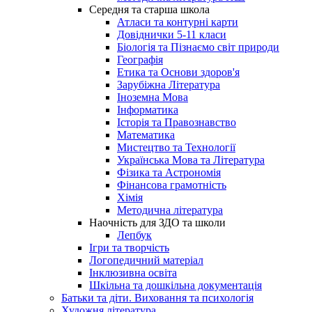
Середня та старша школа
Атласи та контурні карти
Довіднички 5-11 класи
Біологія та Пізнаємо світ природи
Географія
Етика та Основи здоров'я
Зарубіжна Література
Іноземна Мова
Інформатика
Історія та Правознавство
Математика
Мистецтво та Технології
Українська Мова та Література
Фізика та Астрономія
Фінансова грамотність
Хімія
Методична література
Наочність для ЗДО та школи
Лепбук
Ігри та творчість
Логопедичний матеріал
Інклюзивна освіта
Шкільна та дошкільна документація
Батьки та діти. Виховання та психологія
Художня література