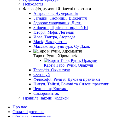
Психологія
Філософія, духовні й тілесні практики
Астрологія, Нумерологія
Загадки, Таємниці, Відкриття
Здорове харчування, Дієти
Зцілення, Цілітельство, Рей Кі
Історія, Міфи, Легенди
Йога, Тантра, Аюрведа
Магія, Чаклунство
Массаж, акупунктура, Су Джок
Таро и Руни, Хіромантія
Карти Таро, Руни, Оракули
Теософія, Окультизм
Фен-шуй
Філософія, Релігія, Духовні практики
Цигун, Тайцзі, Бойові та Силові практики
Ченнелінг, Контакт
Саморозвиток
Правила, закони, кодекси
Про нас
Оплата і доставка
Обмін та повернення