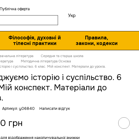
Публічна оферта
Укр
Філософія, духовні й
Правила,
тілесні практики
закони, кодекси
авчальна література
Середня та старша школа
тература
Методична література Основа
сторію і суспільство. 6 клас. Мій конспект. Матеріали до уроків.
джуємо історію і суспільство. 6
 Мій конспект. Матеріали до
.
Артикул: y06840
Написати відгук
0 грн
для відображення накопичувальної знижки