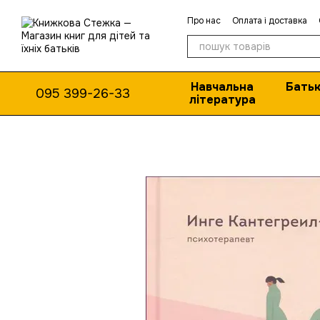
Перейти до основного контенту
Про нас
Оплата і доставка
Навчальна
Батьк
095 399-26-33
література