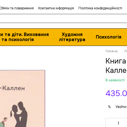
Обмін та повернення
Контактна інформація
Політика конфіденційності
и та діти. Виховання
Художня
Психологія
та психологія
література
Головна
П
Книга
Калле
В наявності
435.0
Увійти
%