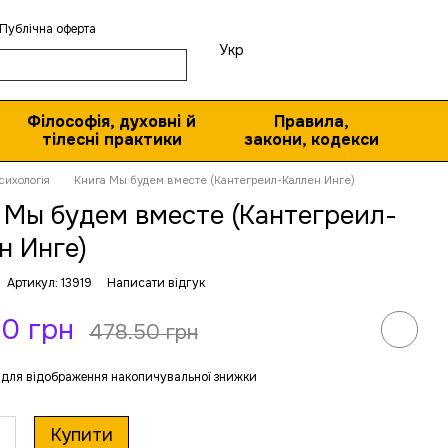
Публічна оферта
Укр
Філософія, духовні й
Правила,
тілесні практики
закони, кодекси
сихологія
Книга Мы будем вместе (Кантегреил-Каллен Инге)
 Мы будем вместе (Кантегреил-
н Инге)
Артикул: 13919
Написати відгук
0 грн
478.50 грн
для відображення накопичувальної знижки
Купити