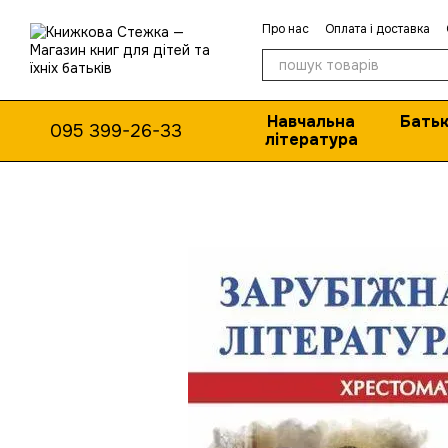
Перейти до основного контенту
Про нас
Оплата і доставка
Навчальна
Батьк
095 399-26-33
література