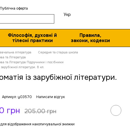
Публічна оферта
Укр
Філософія, духовні й
Правила,
тілесні практики
закони, кодекси
авчальна література
Середня та старша школа
ва та Література
ва та Література Підручники і посібники
 зарубіжної літератури. 8 кл.
оматія із зарубіжної літератури.
Артикул: y03570
Написати відгук
0 грн
205.00 грн
для відображення накопичувальної знижки