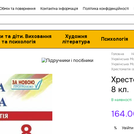
Обмін та повернення
Контактна інформація
Політика конфіденційності
и та діти. Виховання
Художня
Психологія
та психологія
література
Головна
Н
Українська Мо
Українська Мо
Хрестоматія із
Хрест
8 кл.
В наявності
164.0
Увійти
%