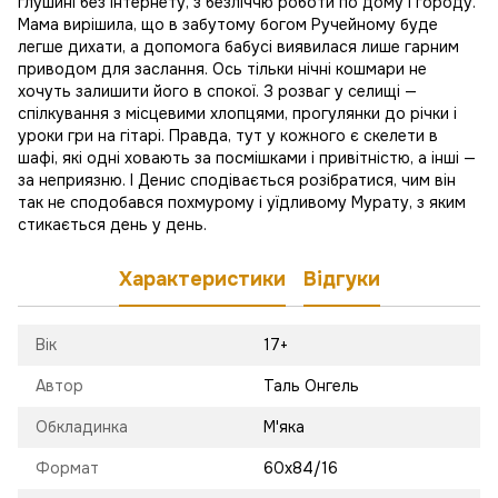
глушині без інтернету, з безліччю роботи по дому і городу.
Мама вирішила, що в забутому богом Ручейному буде
легше дихати, а допомога бабусі виявилася лише гарним
приводом для заслання. Ось тільки нічні кошмари не
хочуть залишити його в спокої. З розваг у селищі —
спілкування з місцевими хлопцями, прогулянки до річки і
уроки гри на гітарі. Правда, тут у кожного є скелети в
шафі, які одні ховають за посмішками і привітністю, а інші —
за неприязню. І Денис сподівається розібратися, чим він
так не сподобався похмурому і уїдливому Мурату, з яким
стикається день у день.
Характеристики
Відгуки
Вік
17+
Автор
Таль Онгель
Обкладинка
М'яка
Формат
60х84/16