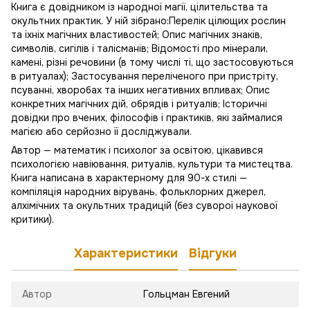
Книга є довідником із народної магії, цілительства та
окультних практик. У ній зібрано:Перелік цілющих рослин
та їхніх магічних властивостей; Опис магічних знаків,
символів, сигілів і талісманів; Відомості про мінерали,
камені, різні речовини (в тому числі ті, що застосовуються
в ритуалах); Застосування переліченого при пристріту,
псуванні, хворобах та інших негативних впливах; Опис
конкретних магічних дій, обрядів і ритуалів; Історичні
довідки про вчених, філософів і практиків, які займалися
магією або серйозно її досліджували.
Автор — математик і психолог за освітою, цікавився
психологією навіювання, ритуалів, культури та мистецтва.
Книга написана в характерному для 90-х стилі —
компіляція народних вірувань, фольклорних джерел,
алхімічних та окультних традицій (без суворої наукової
критики).
Характеристики
Відгуки
Автор
Гольцман Евгений