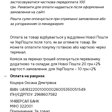
застосовуватися часткова передоплата 100
грн. Реквізити для оплати надаються після оформлення
замовлення на сайті
Решта суми оплачується при отриманні замовлення або
за узгодженням із менеджером.
Оплата за товар відбувається у відділенні Нової Пошти
чи УкрПошти після того, як ви оглянете товар. Ви
можете оплатити покупку готівкою або карткою через
термінал.
Комісія за переказ грошей оплачується перевізнику
додатково та складає для Нової Пошти 20 грн.+2%
вартості замовлення, для УкрПошти – 10 грн.+2%
Оплата на рахунок
Коцюра Оксана Дмитрівна
IBAN: UA183220010000026005350051549
IПН/ЄДРПОУ: 2968607582
УНІВЕРСАЛ БАНК
МФО 322001
Призначення: За товар