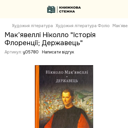
Художня література
Художня література Фоліо
Мак’яве
Мак’явеллі Ніколло "Історія
Флоренції; Державець"
Артикул:
y05780
Написати відгук