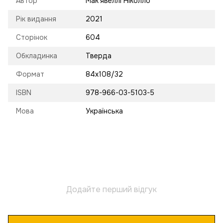
Автор
Мак’явеллі Ніколло
Рік видання
2021
Сторінок
604
Обкладинка
Тверда
Формат
84х108/32
ISBN
978-966-03-5103-5
Мова
Українська
Додайте перший відгук