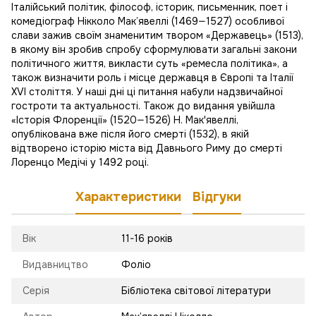
Італійський політик, філософ, історик, письменник, поет і
комедіограф Нікколо Мак’явеллі (1469—1527) особливої
слави зажив своїм знаменитим твором «Державець» (1513),
в якому він зробив спробу сформулювати загальні закони
політичного життя, викласти суть «ремесла політика», а
також визначити роль і місце державця в Європі та Італії
XVI століття. У наші дні ці питання набули надзвичайної
гостроти та актуальності. Також до видання увійшла
«Історія Флоренції» (1520—1526) Н. Мак'явеллі,
опублікована вже після його смерті (1532), в якій
відтворено історію міста від Давнього Риму до смерті
Лоренцо Медічі у 1492 році.
Характеристики
Відгуки
Вік
11-16 років
Видавництво
Фоліо
Серія
Бібліотека світової літератури