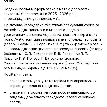
Опис
Поданий посібник сформовано з метою допомогти
вчителям-філологам, які в 2025—2026 році
впроваджуватимуть модель НУШ.
Орієнтовне календарно-тематичне планування уроків та
матеріали для допомоги вчителеві складено з
урахуванням основних модельних програм: «Українська
мова. 7—9 класи» для закладів загальної середньої освіти
(автори: Голуб Н. Б., Горошкіна О. М.) та «Українська мова. 7
—9 класи» для закладів загальної середньої освіти (автори:
Заболотний О. В., Заболотний В. В., Лавринчук В. П.,
Плівачук К. В., Попова Т. Д.), рекомендованих
Міністерством освіти і науки України (наказ Міністерства
освіти і науки України від 12.07.2021 № 795).
Посібник містить:
основні етапи уроку та матеріали для опрацювання,
вправи для виконання до певних тем;
різноманітні форми і методи роботи відповідно до
завдань Державного стандарту базової середньої
освіти;