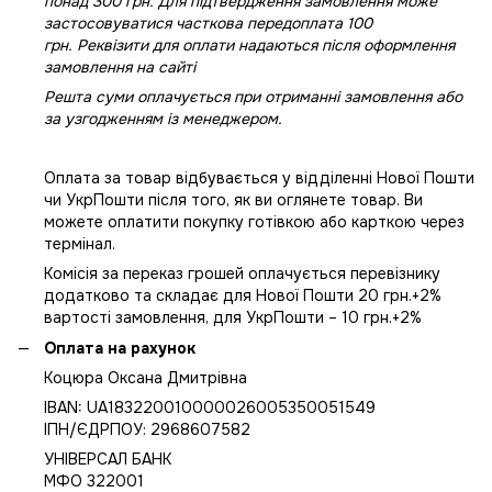
понад 300 грн. Для підтвердження замовлення може
застосовуватися часткова передоплата 100
грн. Реквізити для оплати надаються після оформлення
замовлення на сайті
Решта суми оплачується при отриманні замовлення або
за узгодженням із менеджером.
Оплата за товар відбувається у відділенні Нової Пошти
чи УкрПошти після того, як ви оглянете товар. Ви
можете оплатити покупку готівкою або карткою через
термінал.
Комісія за переказ грошей оплачується перевізнику
додатково та складає для Нової Пошти 20 грн.+2%
вартості замовлення, для УкрПошти – 10 грн.+2%
Оплата на рахунок
Коцюра Оксана Дмитрівна
IBAN: UA183220010000026005350051549
IПН/ЄДРПОУ: 2968607582
УНІВЕРСАЛ БАНК
МФО 322001