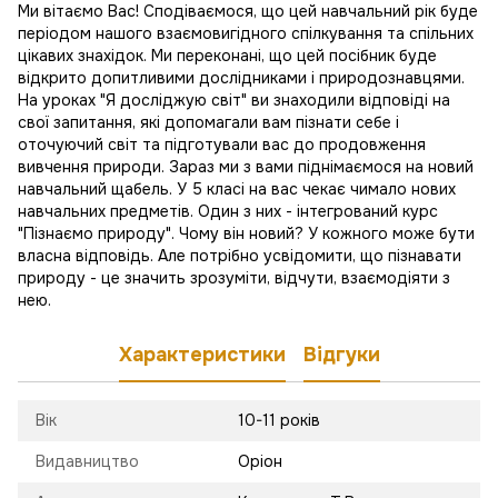
Ми вітаємо Вас! Сподіваємося, що цей навчальний рік буде
періодом нашого взаємовигідного спілкування та спільних
цікавих знахідок. Ми переконані, що цей посібник буде
відкрито допитливими дослідниками і природознавцями.
На уроках "Я досліджую світ" ви знаходили відповіді на
свої запитання, які допомагали вам пізнати себе і
оточуючий світ та підготували вас до продовження
вивчення природи. Зараз ми з вами піднімаємося на новий
навчальний щабель. У 5 класі на вас чекає чимало нових
навчальних предметів. Один з них - інтегрований курс
"Пізнаємо природу". Чому він новий? У кожного може бути
власна відповідь. Але потрібно усвідомити, що пізнавати
природу - це значить зрозуміти, відчути, взаємодіяти з
нею.
Характеристики
Відгуки
Вік
10-11 років
Видавництво
Оріон