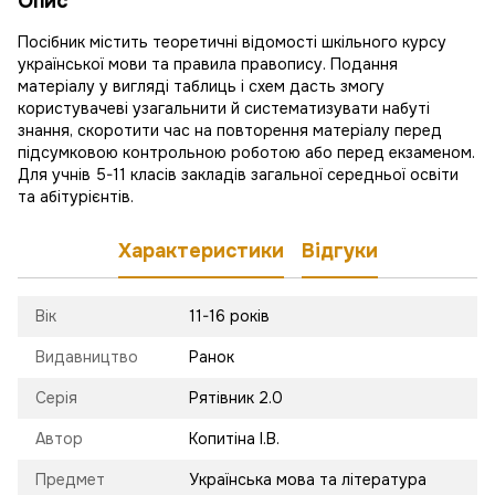
Опис
Посібник містить теоретичні відомості шкільного курсу
української мови та правила правопису. Подання
матеріалу у вигляді таблиць і схем дасть змогу
користувачеві узагальнити й систематизувати набуті
знання, скоротити час на повторення матеріалу перед
підсумковою контрольною роботою або перед екзаменом.
Для учнів 5-11 класів закладів загальної середньої освіти
та абітурієнтів.
Характеристики
Відгуки
Вік
11-16 років
Видавництво
Ранок
Серія
Рятівник 2.0
Автор
Копитіна І.В.
Предмет
Українська мова та література