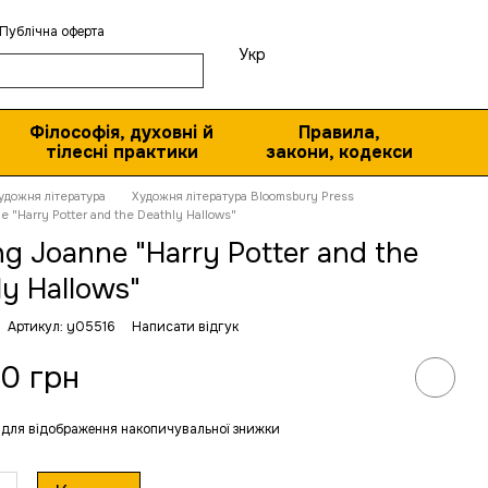
Публічна оферта
Укр
Філософія, духовні й
Правила,
тілесні практики
закони, кодекси
удожня література
Художня література Bloomsbury Press
e "Harry Potter and the Deathly Hallows"
ng Joanne "Harry Potter and the
ly Hallows"
Артикул: y05516
Написати відгук
0 грн
для відображення накопичувальної знижки