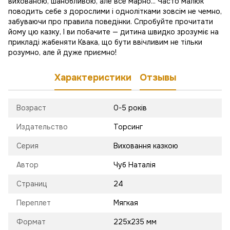
вихованою, шанобливою, але все марно... Часто малюк
поводить себе з дорослими і однолітками зовсім не чемно,
забуваючи про правила поведінки. Спробуйте прочитати
йому цю казку, І ви побачите — дитина швидко зрозуміє на
прикладі жабеняти Квака, що бути ввічливим не тільки
розумно, але й дуже приємно!
Характеристики
Отзывы
Возраст
0-5 років
Издательство
Торсинг
Серия
Виховання казкою
Автор
Чуб Наталія
Страниц
24
Переплет
Мягкая
Формат
225х235 мм