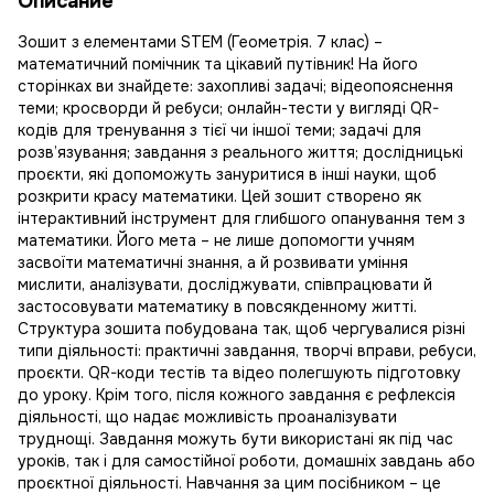
Описание
Зошит з елементами STEM (Геометрія. 7 клас) –
математичний помічник та цікавий путівник! На його
сторінках ви знайдете: захопливі задачі; відеопояснення
теми; кросворди й ребуси; онлайн-тести у вигляді QR-
кодів для тренування з тієї чи іншої теми; задачі для
розв’язування; завдання з реального життя; дослідницькі
проєкти, які допоможуть зануритися в інші науки, щоб
розкрити красу математики. Цей зошит створено як
інтерактивний інструмент для глибшого опанування тем з
математики. Його мета – не лише допомогти учням
засвоїти математичні знання, а й розвивати уміння
мислити, аналізувати, досліджувати, співпрацювати й
застосовувати математику в повсякденному житті.
Структура зошита побудована так, щоб чергувалися різні
типи діяльності: практичні завдання, творчі вправи, ребуси,
проєкти. QR-коди тестів та відео полегшують підготовку
до уроку. Крім того, після кожного завдання є рефлексія
діяльності, що надає можливість проаналізувати
труднощі. Завдання можуть бути використані як під час
уроків, так і для самостійної роботи, домашніх завдань або
проєктної діяльності. Навчання за цим посібником – це