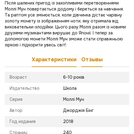
Після шалених пригод із захопливими перетвореннями
Моллі Мун повертається додому і береться за навчання.
Та раптом усе змінюється, коли дівчинка дістає чарівну
золоту монету із зображенням ноти, яку отримала від
виховательки-злодійки. Цього разу Моллі разом із новими
друзями-музикантами вирушає до Японії. І тепер за
допомогою монети Моллі Мун зможе стати справжньою
зіркою і підкорити увесь світ!
Характеристики
Отзывы
Возраст
6-10 років
Издательство
Школа
Серия
Моллі Мун
Автор
Джорджія Бінг
Год издания
2018
Страниц
240