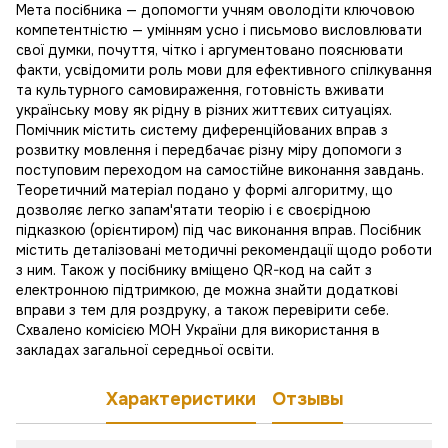
Мета посібника — допомогти учням оволодіти ключовою
компетентністю — умінням усно і письмово висловлювати
свої думки, почуття, чітко і аргументовано пояснювати
факти, усвідомити роль мови для ефективного спілкування
та культурного самовираження, готовність вживати
українську мову як рідну в різних життєвих ситуаціях.
Помічник містить систему диференційованих вправ з
розвитку мовлення і передбачає різну міру допомоги з
поступовим переходом на самостійне виконання завдань.
Теоретичний матеріал подано у формі алгоритму, що
дозволяє легко запам'ятати теорію і є своєрідною
підказкою (орієнтиром) під час виконання вправ. Посібник
містить деталізовані методичні рекомендації щодо роботи
з ним. Також у посібнику вміщено QR-код на сайт з
електронною підтримкою, де можна знайти додаткові
вправи з тем для роздруку, а також перевірити себе.
Схвалено комісією МОН України для використання в
закладах загальної середньої освіти.
Характеристики
Отзывы