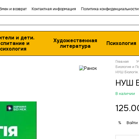
бмен и возврат
Контактная информация
Политика конфиденциальности
ители и дети.
Художественная
спитание и
Психология
литература
сихология
Главная
У
Биология и П
НУШ Біологія.
НУШ Б
В наличии
125.0
Войти
%