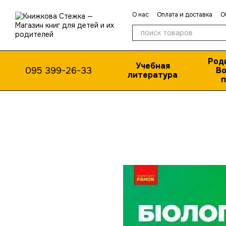
Перейти к основному контенту
О нас
Оплата и доставка
О
Публичная оферта
Род
Учебная
095 399-26-33
Во
литература
п