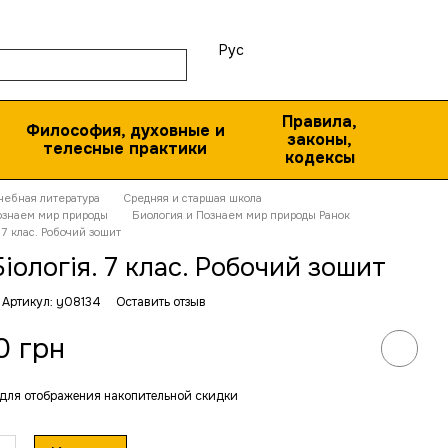
Рус
Правила,
Философия, духовные и
законы,
телесные практики
кодексы
чебная литература
Средняя и старшая школа
ознаем мир природы
Биология и Познаем мир природы Ранок
 7 клас. Робочий зошит
іологія. 7 клас. Робочий зошит
Артикул: y08134
Оставить отзыв
0 грн
для отображения накопительной скидки