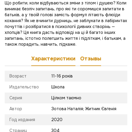
Що робити, коли відбуваються зміни з тілом і душею? Коли
виникає безліч запитань, про які ти соромишся запитати в
батьків, а у твоїй голові замість формул літають флюїди
кохання? Як не вчинити дурниць, не заблукати в лабіринтах
почуттів і розібратися в психології дивних створінь —
хлопців? Ця книга дасть відповіді на ці й багато інших
запитань, істотно полегшить життя і підліткам, і батькам, а
також порадить, навчить, підкаже.
Характеристики
Отзывы
Возраст
11-16 років
Издательство
Школа
Серия
Цілком таємно
Автор
Зотова Наталія; Житник Євгенія
Год издания
2020
Страниц
304