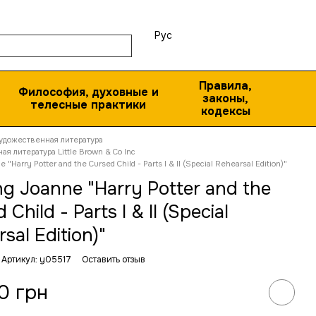
Рус
Правила,
Философия, духовные и
законы,
телесные практики
кодексы
удожественная литература
я литература Little Brown & Co Inc
 "Harry Potter and the Cursed Child - Parts I & II (Special Rehearsal Edition)"
ng Joanne "Harry Potter and the
 Child - Parts I & II (Special
sal Edition)"
Артикул: y05517
Оставить отзыв
0 грн