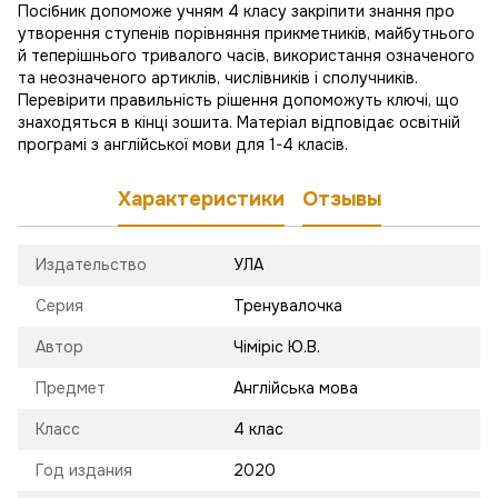
Посібник допоможе учням 4 класу закріпити знання про
утворення ступенів порівняння прикметників, майбутнього
й теперішнього тривалого часів, використання означеного
та неозначеного артиклів, числівників і сполучників.
Перевірити правильність рішення допоможуть ключі, що
знаходяться в кінці зошита. Матеріал відповідає освітній
програмі з англійської мови для 1-4 класів.
Характеристики
Отзывы
Издательство
УЛА
Серия
Тренувалочка
Автор
Чіміріс Ю.В.
Предмет
Англійська мова
Класс
4 клас
Год издания
2020