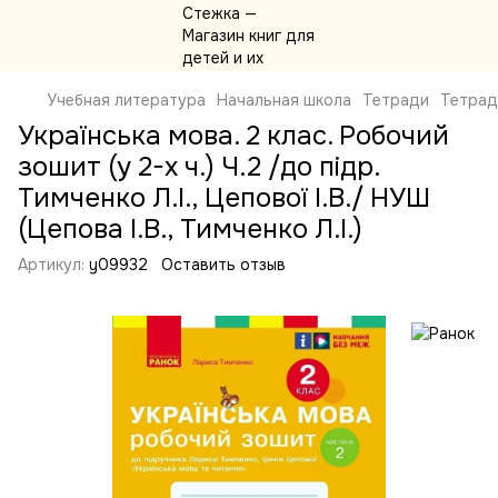
Учебная литература
Начальная школа
Тетради
Тетрад
Українська мова. 2 клас. Робочий
зошит (у 2-х ч.) Ч.2 /до підр.
Тимченко Л.І., Цепової І.В./ НУШ
(Цепова І.В., Тимченко Л.І.)
Артикул:
y09932
Оставить отзыв