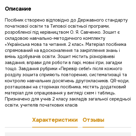
Описание
Посібник створено відповідно до Державного стандарту
початкової освіти та Типової освітньої програми,
розробленої під керівництвом О. Я. Савченко. Зошит є
складовою навчально-методичного комплекту
«Українська мова та читання. 2 клас». Матеріал посібника
спрямований на вдосконалення та закріплення знань і
вмінь здобувачів освіти. Зошит містить різнорівневі
завдання, вправи для роботи в парі, мовні ігри, загадки
тощо. Завдання рубрики «Перевір себе!» після кожного
розділу зошита сприяють повторенню, систематизації та
контролю навчальних досягнень другокласників. QR-коди,
розташовані на сторінках посібника, містять додатковий
матеріал для опрацювання у вигляді схем і таблиць.
Призначено для учнів 2 класу закладів загальної середньої
освіти, учителів початкових класів
Характеристики
Отзывы