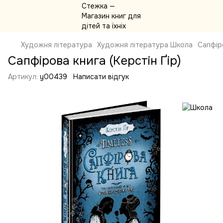
Художня література
Художня література Школа
Сапфіро
Сапфірова книга (Керстін Ґір)
Артикул:
y00439
Написати відгук