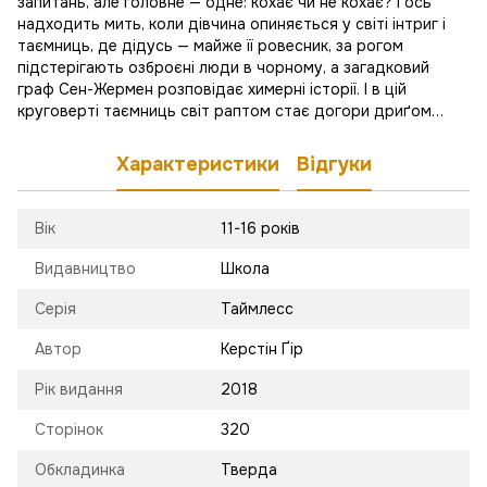
запитань, але головне — одне: кохає чи не кохає? І ось
надходить мить, коли дівчина опиняється у світі інтриг і
таємниць, де дідусь — майже її ровесник, за рогом
підстерігають озброєні люди в чорному, а загадковий
граф Сен-Жермен розповідає химерні історії. І в цій
круговерті таємниць світ раптом стає догори дриґом…
Характеристики
Відгуки
Вік
11-16 років
Видавництво
Школа
Серія
Таймлесс
Автор
Керстін Ґір
Рік видання
2018
Сторінок
320
Обкладинка
Тверда