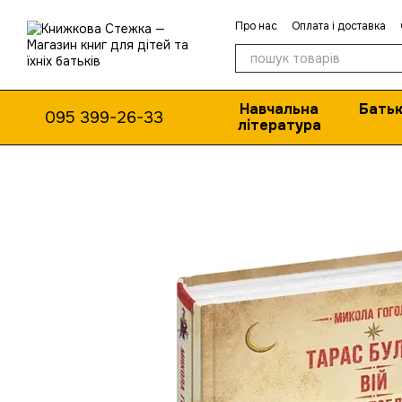
Перейти до основного контенту
Про нас
Оплата і доставка
Навчальна
Батьк
095 399-26-33
література