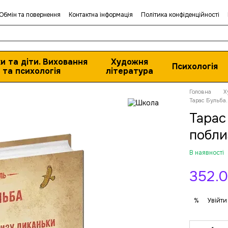
Обмін та повернення
Контактна інформація
Політика конфіденційності
и та діти. Виховання
Художня
Психологія
та психологія
література
Головна
Х
Тарас Бульба.
Тарас
побли
В наявності
352.0
Увійти
%