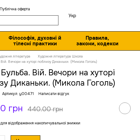
Публічна оферта
Укр
Філософія, духовні й
Правила,
тілесні практики
закони, кодекси
удожня література
Художня література Школа
 Вій. Вечори на хуторі поблизу Диканьки. (Микола Гоголь)
 Бульба. Вій. Вечори на хуторі
зу Диканьки. (Микола Гоголь)
Артикул: y00471
Написати відгук
0 грн
440.00 грн
для відображення накопичувальної знижки