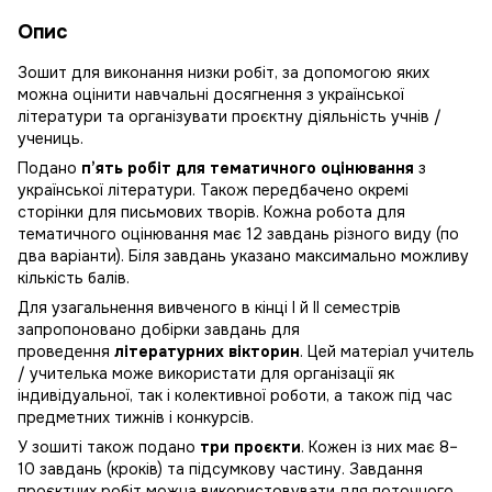
Опис
Зошит для виконання низки робіт, за допомогою яких
можна оцінити навчальні досягнення з української
літератури та організувати проєктну діяльність учнів /
учениць.
Подано
п’ять робіт для тематичного оцінювання
з
української літератури. Також передбачено окремі
сторінки для письмових творів. Кожна робота для
тематичного оцінювання має 12 завдань різного виду (по
два варіанти). Біля завдань указано максимально можливу
кількість балів.
Для узагальнення вивченого в кінці І й ІІ семестрів
запропоновано добірки завдань для
проведення
літературних вікторин
. Цей матеріал учитель
/ учителька може використати для організації як
індивідуальної, так і колективної роботи, а також під час
предметних тижнів і конкурсів.
У зошиті також подано
три проєкти
. Кожен із них має 8–
10 завдань (кроків) та підсумкову частину. Завдання
проєктних робіт можна використовувати для поточного