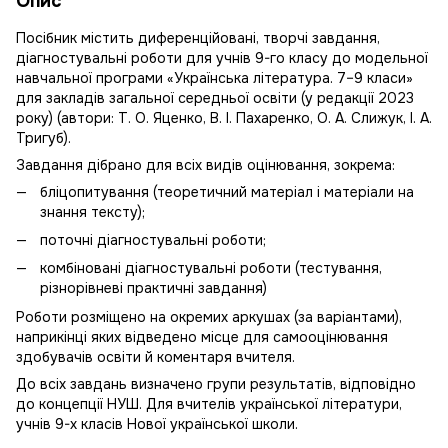
Опис
Посібник містить диференційовані, творчі завдання,
діагностувальні роботи для учнів 9-го класу до модельної
навчальної програми «Українська література. 7–9 класи»
для закладів загальної середньої освіти (у редакції 2023
року) (автори: Т. О. Яценко, В. І. Пахаренко, О. А. Слижук, І. А.
Тригуб).
Завдання дібрано для всіх видів оцінювання, зокрема:
бліцопитування (теоретичний матеріал і матеріали на
знання тексту);
поточні діагностувальні роботи;
комбіновані діагностувальні роботи (тестування,
різнорівневі практичні завдання)
Роботи розміщено на окремих аркушах (за варіантами),
наприкінці яких відведено місце для самооцінювання
здобувачів освіти й коментаря вчителя.
До всіх завдань визначено групи результатів, відповідно
до концепції НУШ. Для вчителів української літератури,
учнів 9-х класів Нової української школи.