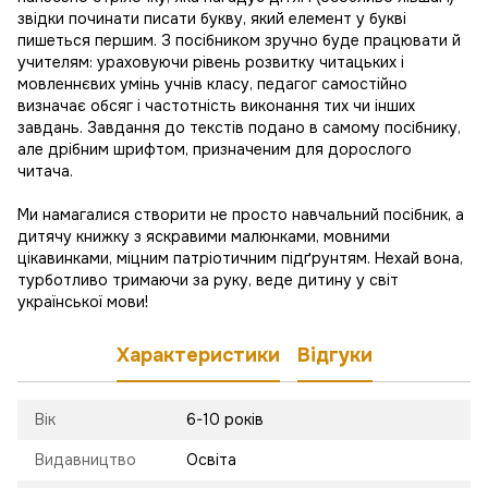
звідки починати писати букву, який елемент у букві
пишеться першим. З посібником зручно буде працювати й
учителям: ураховуючи рівень розвитку читацьких і
мовленнєвих умінь учнів класу, педагог самостійно
визначає обсяг і частотність виконання тих чи інших
завдань. Завдання до текстів подано в самому посібнику,
але дрібним шрифтом, призначеним для дорослого
читача.
Ми намагалися створити не просто навчальний посібник, а
дитячу книжку з яскравими малюнками, мовними
цікавинками, міцним патріотичним підґрунтям. Нехай вона,
турботливо тримаючи за руку, веде дитину у світ
української мови!
Характеристики
Відгуки
Вік
6-10 років
Видавництво
Освіта