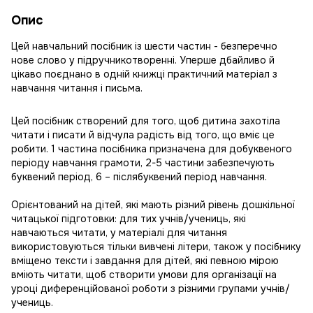
Опис
Цей навчальний посібник із шести частин - безперечно
нове слово у підручникотворенні. Уперше дбайливо й
цікаво поєднано в одній книжці практичний матеріал з
навчання читання і письма.
Цей посібник створений для того, щоб дитина захотіла
читати і писати й відчула радість від того, що вміє це
робити. 1 частина посібника призначена для добуквеного
періоду навчання грамоти, 2-5 частини забезпечують
буквений період, 6 – післябуквений період навчання.
Орієнтований на дітей, які мають різний рівень дошкільної
читацької підготовки: для тих учнів/учениць, які
навчаються читати, у матеріалі для читання
використовуються тільки вивчені літери, також у посібнику
вміщено тексти і завдання для дітей, які певною мірою
вміють читати, щоб створити умови для організації на
уроці диференційованої роботи з різними групами учнів/
учениць.