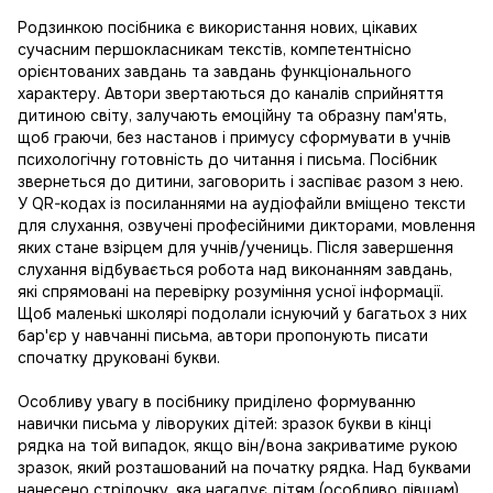
Родзинкою посібника є використання нових, цікавих
сучасним першокласникам текстів, компетентнісно
орієнтованих завдань та завдань функціонального
характеру. Автори звертаються до каналів сприйняття
дитиною світу, залучають емоційну та образну пам'ять,
щоб граючи, без настанов і примусу сформувати в учнів
психологічну готовність до читання і письма. Посібник
звернеться до дитини, заговорить і заспіває разом з нею.
У QR-кодах із посиланнями на аудіофайли вміщено тексти
для слухання, озвучені професійними дикторами, мовлення
яких стане взірцем для учнів/учениць. Після завершення
слухання відбувається робота над виконанням завдань,
які спрямовані на перевірку розуміння усної інформації.
Щоб маленькі школярі подолали існуючий у багатьох з них
бар'єр у навчанні письма, автори пропонують писати
спочатку друковані букви.
Особливу увагу в посібнику приділено формуванню
навички письма у ліворуких дітей: зразок букви в кінці
рядка на той випадок, якщо він/вона закриватиме рукою
зразок, який розташований на початку рядка. Над буквами
нанесено стрілочку, яка нагадує дітям (особливо лівшам)