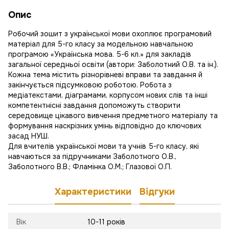
Опис
Робочий зошит з української мови охоплює програмовий
матеріал для 5-го класу за модельною навчальною
програмою «Українська мова. 5-6 кл.» для закладів
загальної середньої освіти (автори: Заболотний О.В. та ін.).
Кожна тема містить різнорівневі вправи та завдання й
закінчується підсумковою роботою. Робота з
медіатекстами, діаграмами, корпусом нових слів та інші
компетентнісні завдання допоможуть створити
середовище цікавого вивчення предметного матеріалу та
формування наскрізних умінь відповідно до ключових
засад НУШ.
Для вчителів української мови та учнів 5-го класу, які
навчаються за підручниками Заболотного О.В.,
Заболотного В.В.; Фламінка О.М.; Глазової О.П.
Характеристики
Відгуки
Вік
10-11 років