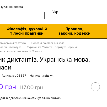
Публічна оферта
Укр
Філософія, духовні й
Правила,
тілесні практики
закони, кодекси
авчальна література
Середня та старша школа
ва та Література
Українська Мова та Література Торсинг
нтів. Українська мова. 5-9 класи
ик диктантів. Українська мова.
ласи
Артикул: y08857
Написати відгук
0 грн
117.00 грн
для відображення накопичувальної знижки