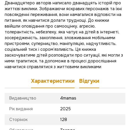
Дванадцятеро авторів написало дванадцять історій про
життєві виклики. Зображаючи яскравих персонажів та їхні
повсякденні переживання, вони намагалися відповісти на
питання, як навчитися долати труднощі. До книжки
ввійшли оповідання про самооцінку, агресію,
толерантність, небезпеку, яка чатує на дітей в інтернеті,
зосередженість, захоплення, зловживання мобільними
пристроями, суперництво, маніпуляцію, надчутливість,
соціальний тиск і сором’язливість. Ця книжка
заохочуватиме дітей розповідати про ситуації, які могли з
ними трапитися, та допоможе в процесі дорослішання
навчитися справлятися з життєвими викликами
Характеристики
Відгуки
Видавництво
4mamas
Рік видання
2025
Сторінок
128