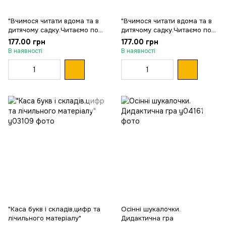
"Вчимося читати вдома та в
"Вчимося читати вдома та в
дитячому садку.Читаємо по
дитячому садку.Читаємо по
буквах (У); 75; 11106015У;"
складах (У); 75;11106016У;"
177.00 грн
177.00 грн
В наявності
В наявності
"Каса букв і складів,цифр та
Осінні шукалочки.
лічильного матеріалу"
Дидактична гра