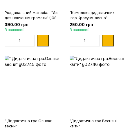
Роздавальний матеріал "Усе
"Комплекс дидактичних
для навчання грамоти" (108
ігор.Красуня-весна"
карток)
390.00 грн
250.00 грн
В наявності
В наявності
" Дидактична гра.Ознаки
"Дидактична гра.Весняні
весни"
квіти"