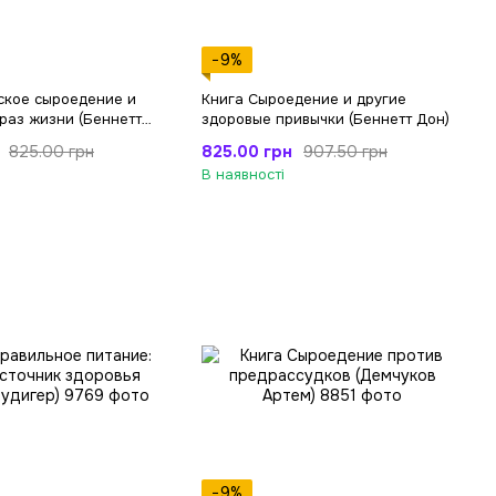
−9%
ское сыроедение и
Книга Сыроедение и другие
раз жизни (Беннетт
здоровые привычки (Беннетт Дон)
825.00 грн
825.00 грн
907.50 грн
В наявності
−9%