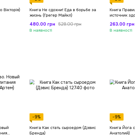
 Вікторія)
Книга Не сдохни! Еда в борьбе за
Книга Прави
жизнь (Грегер Майкл)
источник зд
Рудигер)
480.00 грн
263.00 грн
528.00 грн
В наявності
В наявності
−9%
−9%
овый
Книга Как стать сыроедом (Дэвис
Книга Йога 
ания
Бренда)
Анатолий)