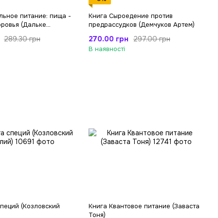
льное питание: пища -
Книга Сыроедение против
оровья (Дальке
предрассудков (Демчуков Артем)
270.00 грн
289.30 грн
297.00 грн
В наявності
специй (Козловский
Книга Квантовое питание (Заваста
Тоня)