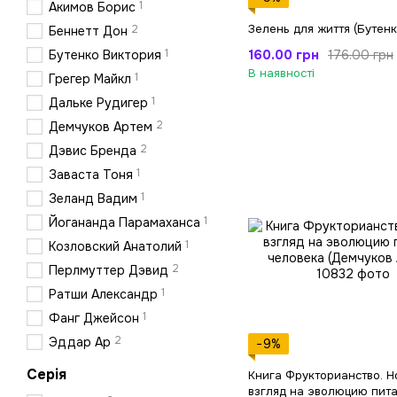
1
Акимов Борис
Зелень для життя (Бутенко
2
Беннетт Дон
1
160.00 грн
176.00 грн
Бутенко Виктория
В наявності
1
Грегер Майкл
1
Дальке Рудигер
2
Демчуков Артем
2
Дэвис Бренда
1
Заваста Тоня
1
Зеланд Вадим
1
Йогананда Парамаханса
1
Козловский Анатолий
2
Перлмуттер Дэвид
1
Ратши Александр
1
Фанг Джейсон
2
Эддар Ар
−9%
Серія
Книга Фрукторианство. Н
взгляд на эволюцию пит