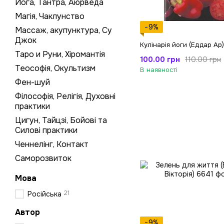
Йога, Тантра, Аюрведа
Магія, Чаклунство
−9%
Массаж, акупунктура, Су
Джок
Кулінарія йоги (Еддар Ар)
Таро и Руни, Хіромантія
100.00 грн
110.00 грн
Теософія, Окультизм
В наявності
Фен-шуй
Філософія, Релігія, Духовні
практики
Цигун, Тайцзі, Бойові та
Силові практики
Ченнелінг, Контакт
Саморозвиток
Мова
21
Російська
Автор
−9%