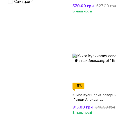
2
Самадхи
человека (Демчуков Арте
570.00 грн
627.00 грн
В наявності
−9%
Книга Кулинария северн
(Ратши Александр)
315.00 грн
346.50 грн
В наявності