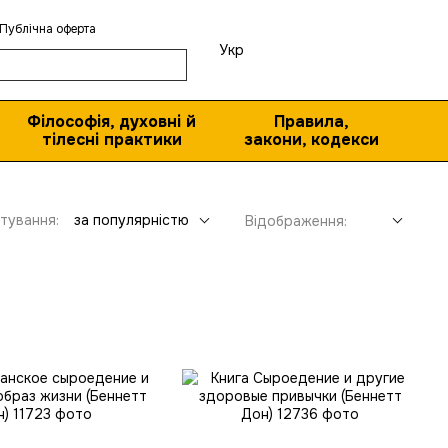
Публічна оферта
Укр
Філософія, духовні й
Правила,
тілесні практики
закони, кодекси
тування:
за популярністю
Відображення: