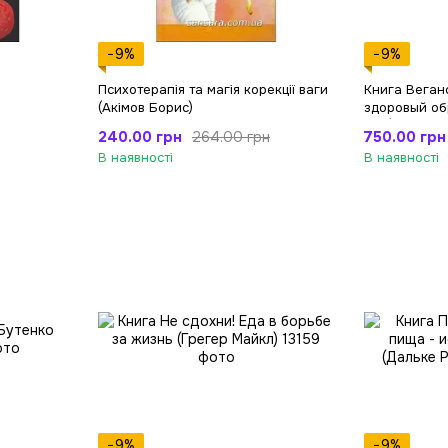
−9%
−9%
Психотерапія та магія корекції ваги
Книга Веган
(Акімов Борис)
здоровый об
Дон)
240.00 грн
750.00 грн
264.00 грн
В наявності
В наявності
−9%
−9%