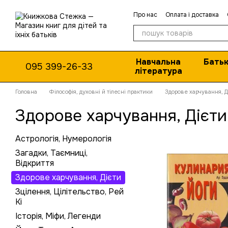
Перейти до основного контенту
Про нас
Оплата і доставка
Навчальна
Батьк
095 399-26-33
література
Головна
Філософія, духовні й тілесні практики
Здорове харчування, Д
Здорове харчування, Дієти
Астрологія, Нумерологія
Загадки, Таємниці,
Відкриття
Здорове харчування, Дієти
Зцілення, Цілітельство, Рей
Кі
Історія, Міфи, Легенди