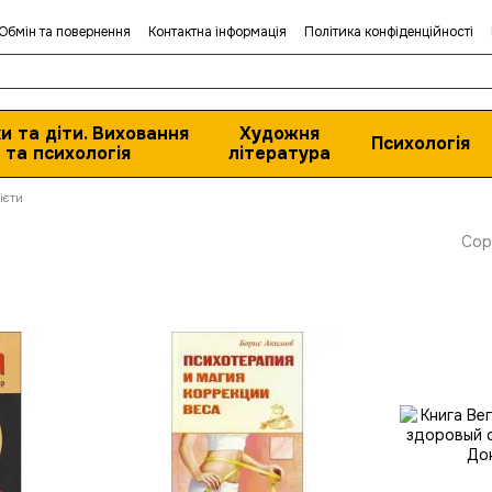
Обмін та повернення
Контактна інформація
Політика конфіденційності
и та діти. Виховання
Художня
Психологія
та психологія
література
ієти
Сор