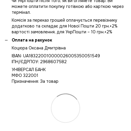
чи УкрПошти після того, як ви оглянете товар. Ви
можете оплатити покупку готівкою або карткою через
термінал.
Комісія за переказ грошей оплачується перевізнику
додатково та складає для Нової Пошти 20 грн.+2%
вартості замовлення, для УкрПошти – 10 грн.+2%
Оплата на рахунок
Коцюра Оксана Дмитрівна
IBAN: UA183220010000026005350051549
IПН/ЄДРПОУ: 2968607582
УНІВЕРСАЛ БАНК
МФО 322001
Призначення: За товар