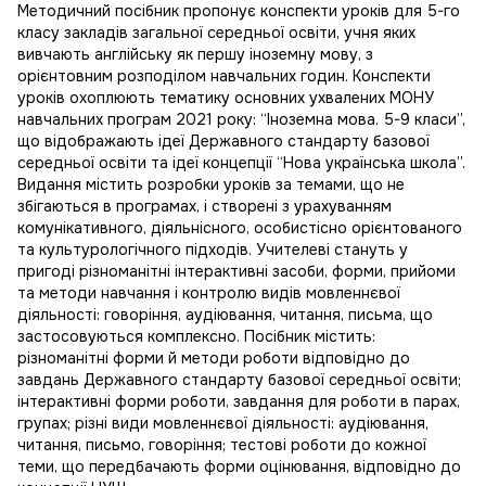
Методичний посібник пропонує конспекти уроків для 5-го
класу закладів загальної середньої освіти, учня яких
вивчають англійську як першу іноземну мову, з
орієнтовним розподілом навчальних годин. Конспекти
уроків охоплюють тематику основних ухвалених МОНУ
навчальних програм 2021 року: “Іноземна мова. 5-9 класи”,
що відображають ідеї Державного стандарту базової
середньої освіти та ідеї концепції “Нова українська школа”.
Видання містить розробки уроків за темами, що не
збігаються в програмах, і створені з урахуванням
комунікативного, діяльнісного, особистісно орієнтованого
та культурологічного підходів. Учителеві стануть у
пригоді різноманітні інтерактивні засоби, форми, прийоми
та методи навчання і контролю видів мовленнєвої
діяльності: говоріння, аудіювання, читання, письма, що
застосовуються комплексно. Посібник містить:
різноманітні форми й методи роботи відповідно до
завдань Державного стандарту базової середньої освіти;
інтерактивні форми роботи, завдання для роботи в парах,
групах; різні види мовленнєвої діяльності: аудіювання,
читання, письмо, говоріння; тестові роботи до кожної
теми, що передбачають форми оцінювання, відповідно до