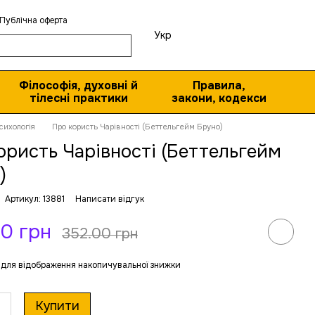
Публічна оферта
Укр
Філософія, духовні й
Правила,
тілесні практики
закони, кодекси
сихологія
Про користь Чарівності (Беттельгейм Бруно)
ористь Чарівності (Беттельгейм
)
Артикул: 13881
Написати відгук
0 грн
352.00 грн
для відображення накопичувальної знижки
Купити