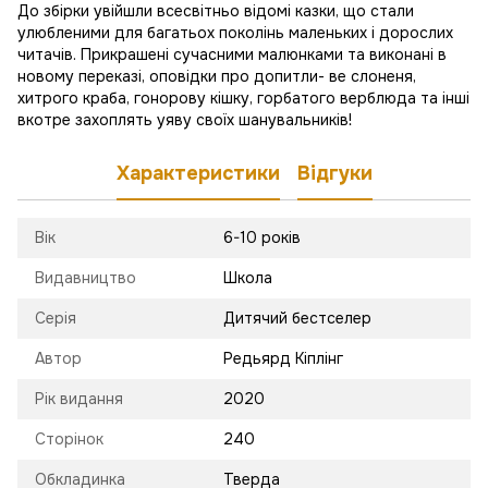
До збірки увійшли всесвітньо відомі казки, що стали
улюбленими для багатьох поколінь маленьких і дорослих
читачів. Прикрашені сучасними малюнками та виконані в
новому переказі, оповідки про допитли- ве слоненя,
хитрого краба, гонорову кішку, горбатого верблюда та інші
вкотре захоплять уяву своїх шанувальників!
Характеристики
Відгуки
Вік
6-10 років
Видавництво
Школа
Серія
Дитячий бестселер
Автор
Редьярд Кіплінг
Рік видання
2020
Сторінок
240
Обкладинка
Тверда