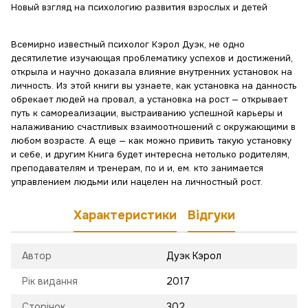
Новый взгляд на психологию развития взрослых и детей
Всемирно известный психолог Кэрол Дуэк, не одно
десятилетие изучающая проблематику успехов и достижений,
открыла и научно доказала влияние внутренних установок на
личность. Из этой книги вы узнаете, как установка на данность
обрекает людей на провал, а установка на рост — открывает
путь к самореализации, выстраиванию успешной карьеры и
налаживанию счастливых взаимоотношений с окружающими в
любом возрасте. А еще — как можно привить такую установку
и себе, и другим Книга будет интересна нетолько родителям,
преподавателям и тренерам, по и и, ем. кто занимается
управлением людьми или нацелен на личностный рост.
Характеристики
Відгуки
Автор
Дуэк Кэрол
Рік видання
2017
Сторінок
302