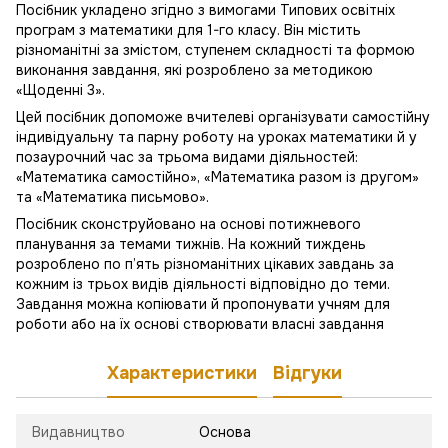
Посібник укладено згідно з вимогами Типових освітніх
програм з математики для 1-го класу. Він містить
різноманітні за змістом, ступенем складності та формою
виконання завдання, які розроблено за методикою
«Щоденні 3».
Цей посібник допоможе вчителеві організувати самостійну
індивідуальну та парну роботу на уроках математики й у
позаурочний час за трьома видами діяльностей:
«Математика самостійно», «Математика разом із другом»
та «Математика письмово».
Посібник сконструйовано на основі потижневого
планування за темами тижнів. На кожний тиждень
розроблено по п’ять різноманітних цікавих завдань за
кожним із трьох видів діяльності відповідно до теми.
Завдання можна копіювати й пропонувати учням для
роботи або на їх основі створювати власні завдання
Характеристики
Відгуки
Видавництво
Основа