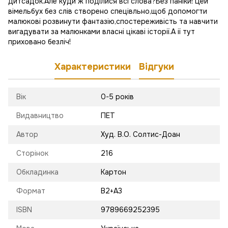
дитсадок.Але куди ж поділися всі слова?Без паніки! Цей
вімельбух без слів створено спецівльно,щоб допомогти
малюкові розвинути фантазію,спостереживість та навчити
вигадувати за малюнками власні цікаві історії.А ії тут
приховано безліч!
Характеристики
Відгуки
Вік
0-5 років
Видавництво
ПЕТ
Автор
Худ. В.О. Солтис-Доан
Сторінок
216
Обкладинка
Картон
Формат
В2+А3
ISBN
9789669252395