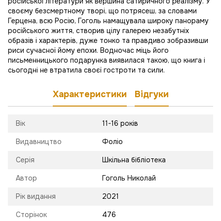
російської літератури як вершина сатиричного реалізму. У
своєму безсмертному творі, що потрясеш, за словами
Герцена, всю Росію, Гоголь намащувала широку панораму
російського життя, створив цілу галерею незабутніх
образів і характерів, дуже тонко та правдиво зобразивши
риси сучасної йому епохи. Водночас міць його
письменницького подарунка виявилася такою, що книга і
сьогодні не втратила своєї гостроти та сили.
Характеристики
Відгуки
Вік
11-16 років
Видавництво
Фоліо
Серія
Шкільна бібліотека
Автор
Гоголь Николай
Рік видання
2021
Сторінок
476