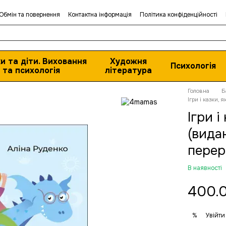
Обмін та повернення
Контактна інформація
Політика конфіденційності
и та діти. Виховання
Художня
Психологія
та психологія
література
Головна
Б
Ігри і казки,
Ігри і
(вида
перер
В наявності
400.
Увійти
%