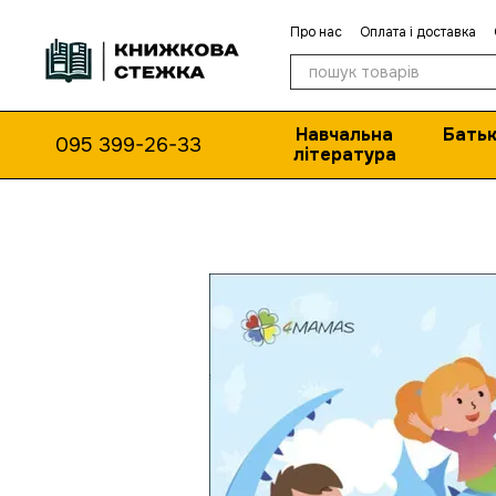
Перейти до основного контенту
Про нас
Оплата і доставка
Навчальна
Батьк
095 399-26-33
література