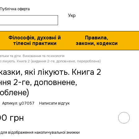
Публічна оферта
Укр
Філософія, духовні й
Правила,
тілесні практики
закони, кодекси
атьки та діти. Виховання та психологія
 які лікують. Книга 2 (видання 2-ге, доповнене, перероблене)
 казки, які лікують. Книга 2
ння 2-ге, доповнене,
облене)
Артикул: y07057
Написати відгук
00 грн
для відображення накопичувальної знижки