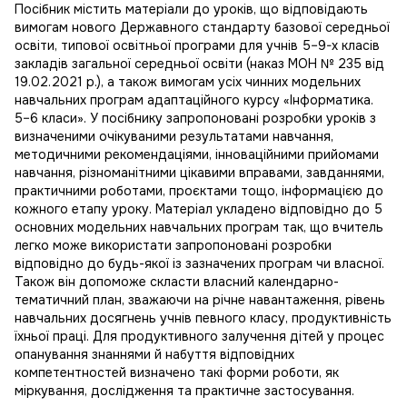
Посібник містить матеріали до уроків, що відповідають
вимогам нового Державного стандарту базової середньої
освіти, типової освітньої програми для учнів 5–9-х класів
закладів загальної середньої освіти (наказ МОН № 235 від
19.02.2021 р.), а також вимогам усіх чинних модельних
навчальних програм адаптаційного курсу «Інформатика.
5–6 класи». У посібнику запропоновані розробки уроків з
визначеними очікуваними результатами навчання,
методичними рекомендаціями, інноваційними прийомами
навчання, різноманітними цікавими вправами, завданнями,
практичними роботами, проєктами тощо, інформацією до
кожного етапу уроку. Матеріал укладено відповідно до 5
основних модельних навчальних програм так, що вчитель
легко може використати запропоновані розробки
відповідно до будь-якої із зазначених програм чи власної.
Також він допоможе скласти власний календарно-
тематичний план, зважаючи на річне навантаження, рівень
навчальних досягнень учнів певного класу, продуктивність
їхньої праці. Для продуктивного залучення дітей у процес
опанування знаннями й набуття відповідних
компетентностей визначено такі форми роботи, як
міркування, дослідження та практичне застосування.