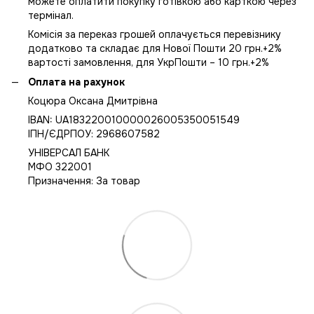
можете оплатити покупку готівкою або карткою через
термінал.
Комісія за переказ грошей оплачується перевізнику
додатково та складає для Нової Пошти 20 грн.+2%
вартості замовлення, для УкрПошти – 10 грн.+2%
Оплата на рахунок
Коцюра Оксана Дмитрівна
IBAN: UA183220010000026005350051549
IПН/ЄДРПОУ: 2968607582
УНІВЕРСАЛ БАНК
МФО 322001
Призначення: За товар