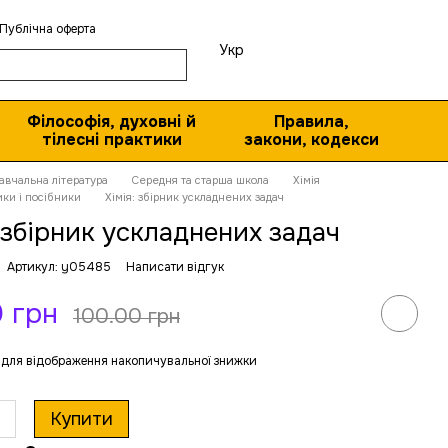
Публічна оферта
Укр
Філософія, духовні й
Правила,
тілесні практики
закони, кодекси
авчальна література
Середня та старша школа
Хімія
ики і посібники
Хімія: збірник ускладнених задач
: збірник ускладнених задач
Артикул: y05485
Написати відгук
 грн
100.00 грн
для відображення накопичувальної знижки
Купити