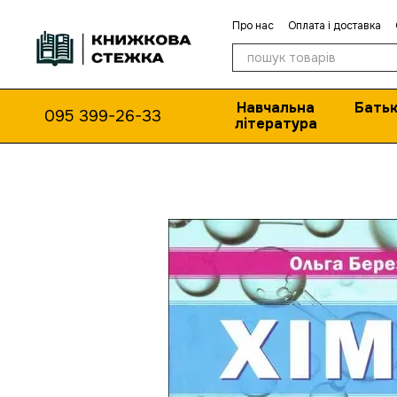
Перейти до основного контенту
Про нас
Оплата і доставка
Навчальна
Батьк
095 399-26-33
література