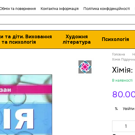
Обмін та повернення
Контактна інформація
Політика конфіденційності
и та діти. Виховання
Художня
Психологія
та психологія
література
Головна
Н
Хімія Підручн
Хімія
В наявності
80.00
Увійти
%