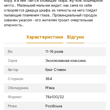
нору. А в ней таится зловещая тварь, жуткое, кошмарное
нечто... Маленький мальчик видит, как сама по себе
отворяется дверца шкафа, из темноты на него глядят
пылающие пламенем глаза... Провинциальный городок
охвачен ужасом - его жителям грозит смертельная
опасность...
Характеристики
Відгуки
Вік
11-16 років
Серія
Эксклюзивная классика
Автор
Кинг Стивен
Сторінок
364
Обкладинка
М'яка
Формат
76х100/32
Мова
Російська