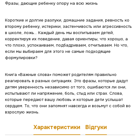
Фразы, дающие ребенку опору на всю жизнь
Короткие и долгие разлуки, домашние задания, ревность ко
второму ребенку, истерики, застенчивость или агрессивность
в школе, ложь... Каждый день мы воспитываем детей,
корректируя их поведение, давая ориентиры, что хорошо, а
что плохо, успокаиваем, подбадриваем, отчитываем. Но что,
если мы выбираем для этого не самые подходящие
формулировки?
Книга «Важные слова» поможет родителям правильно
реагировать в разных ситуациях. Это фразы, которые дадут
детям уверенность независимо от того, ошибаются ли они,
испытывают ли напряжение, боль, стыд или страх. Слова,
которые передают вашу любовь и которые дети услышат
сердцем. То, что они запомнят навсегда и возьмут с собой во
взрослую жизнь.
Характеристики
Відгуки