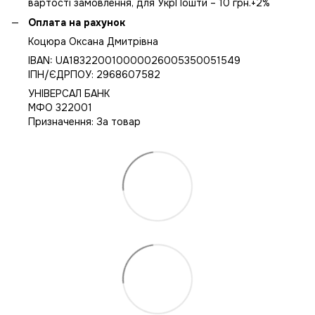
вартості замовлення, для УкрПошти – 10 грн.+2%
Оплата на рахунок
Коцюра Оксана Дмитрівна
IBAN: UA183220010000026005350051549
IПН/ЄДРПОУ: 2968607582
УНІВЕРСАЛ БАНК
МФО 322001
Призначення: За товар