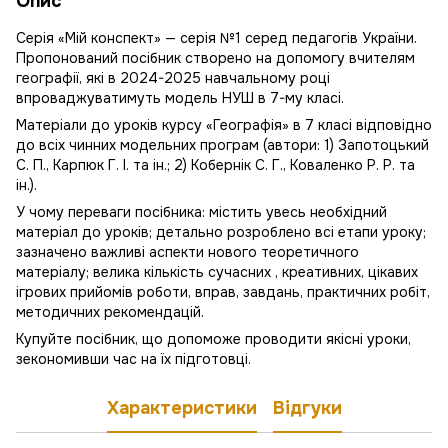
Опис
Серія «Мій конспект» — серія №1 серед педагогів України.
Пропонований посібник створено на допомогу вчителям
географії, які в 2024-2025 навчальному році
впроваджуватимуть модель НУШ в 7-му класі.
Матеріали до уроків курсу «Географія» в 7 класі відповідно
до всіх чинних модельних програм (автори: 1) Запотоцький
С. П., Карпюк Г. І. та ін.; 2) Кобернік С. Г., Коваленко Р. Р. та
ін.).
У чому переваги посібника: містить увесь необхідний
матеріал до уроків; детально розроблено всі етапи уроку;
зазначено важливі аспекти нового теоретичного
матеріалу; велика кількість сучасних , креативних, цікавих
ігрових прийомів роботи, вправ, завдань, практичних робіт,
методичних рекомендацій.
Купуйте посібник, що допоможе проводити якісні уроки,
зекономивши час на їх підготовці.
Характеристики
Відгуки