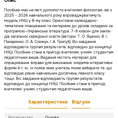
Опис
Посібник має на меті допомогти вчителям-філологам, які з
2025 – 2026 навчального року впроваджуватимуть
модель НУШ у 8-му класі. Орієнтовне календарно-
тематичне планування та матеріали до уроків складено за
програмою «Українська література. 7–9 класи» для закла-
дів загальної середньої освіти (автори: Т. О. Яценко, В. І.
Пахаренко, О. А. Слижук, І. А. Тригуб). Всі завдання
відповідають групам результатів, відповідно до концепції
НУШ. Посібник стане в пригоді вчителям, учням, студентам
педагогічних вишів. Видання містить матеріал для
опрацювання, вправи для виконання, зокрема інтерактивні
форми й т. ін., із-поміж яких учитель може вибирати те, що
відповідає рівню навчальних досягнень певного класу
тощо. Всі завдання відповідають групам результатів,
відповідно до концепції НУШ. Посібник стане в пригоді
вчителям, учням, студентам педагогічних вишів.
Характеристики
Відгуки
Видавництво
Основа