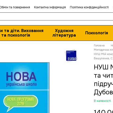
Обмін та повернення
Контактна інформація
Політика конфіденційності
и та діти. Виховання
Художня
Психологія
та психологія
література
Головна
Н
Методична лі
НУШ Мій консп
Вашуленка, С.
НУШ М
та чи
підруч
Дубо
В наявності
140.0