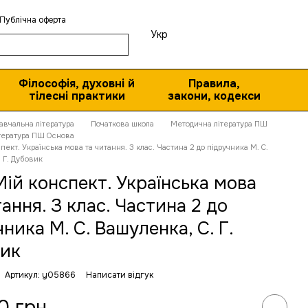
Публічна оферта
Укр
Філософія, духовні й
Правила,
тілесні практики
закони, кодекси
авчальна література
Початкова школа
Методична література ПШ
тература ПШ Основа
ект. Українська мова та читання. З клас. Частина 2 до підручника М. С.
 Г. Дубовик
ій конспект. Українська мова
тання. З клас. Частина 2 до
ника М. С. Вашуленка, С. Г.
вик
Артикул: y05866
Написати відгук
0 грн