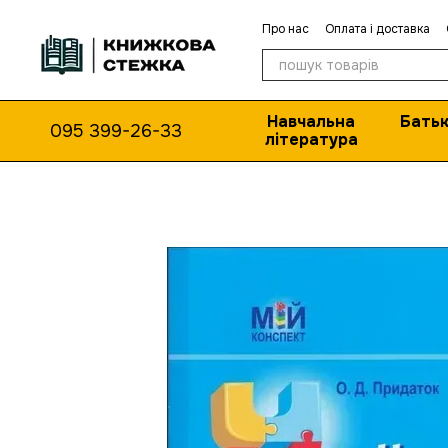
Перейти до основного контенту
Про нас
Оплата і доставка
Навчальна
Батьк
095 399-26-33
література