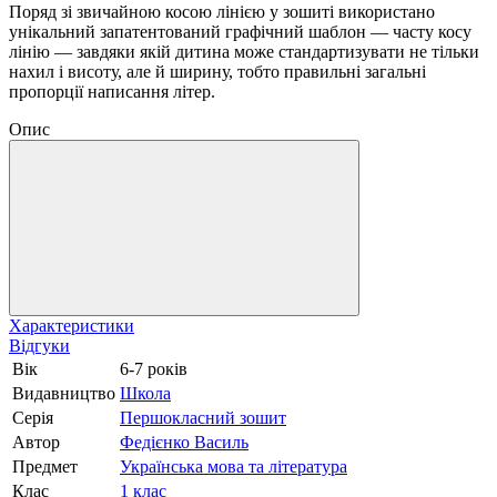
Поряд зі звичайною косою лінією у зошиті використано
унікальний запатентований графічний шаблон — часту косу
лінію — завдяки якій дитина може стандартизувати не тільки
нахил і висоту, але й ширину, тобто правильні загальні
пропорції написання літер.
Опис
Характеристики
Відгуки
Вік
6-7 років
Видавництво
Школа
Серія
Першокласний зошит
Автор
Федієнко Василь
Предмет
Українська мова та література
Клас
1 клас