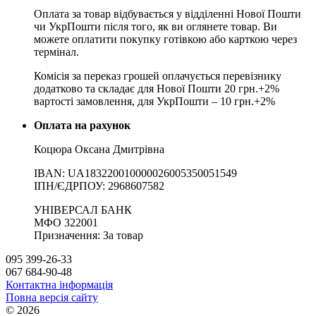
Оплата за товар відбувається у відділенні Нової Пошти
чи УкрПошти після того, як ви оглянете товар. Ви
можете оплатити покупку готівкою або карткою через
термінал.
Комісія за переказ грошей оплачується перевізнику
додатково та складає для Нової Пошти 20 грн.+2%
вартості замовлення, для УкрПошти – 10 грн.+2%
Оплата на рахунок
Коцюра Оксана Дмитрівна
IBAN: UA183220010000026005350051549
IПН/ЄДРПОУ: 2968607582
УНІВЕРСАЛ БАНК
МФО 322001
Призначення: За товар
095 399-26-33
067 684-90-48
Контактна інформація
Повна версія сайту
© 2026