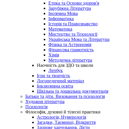
Етика та Основи здоров'я
Зарубіжна Література
Іноземна Мова
Інформатика
Історія та Правознавство
Математика
Мистецтво та Технології
Українська Мова та Література
Фізика та Астрономія
Фінансова грамотність
Хімія
Методична література
Наочність для ЗДО та школи
Лепбук
Ігри та творчість
Логопедичний матеріал
Інклюзивна освіта
Шкільна та дошкільна документація
Батьки та діти. Виховання та психологія
Художня література
Психологія
Філософія, духовні й тілесні практики
Астрологія, Нумерологія
Загадки, Таємниці, Відкриття
Здорове харчування, Дієти