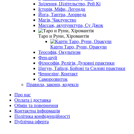
Зцілення, Цілітельство, Рей Кі
Історія, Міфи, Легенди
Йога, Тантра, Аюрведа
Магія, Чаклунство
Массаж, акупунктура, Су Джок
Таро и Руни, Хіромантія
Карти Таро, Руни, Оракули
Теософія, Окультизм
Фен-шуй
Філософія, Релігія, Духовні практики
Цигун, Тайцзі, Бойові та Силові практики
Ченнелінг, Контакт
Саморозвиток
Правила, закони, кодекси
Про нас
Оплата і доставка
Обмін та повернення
Контактна інформація
Політика конфіденційності
Публічна оферта