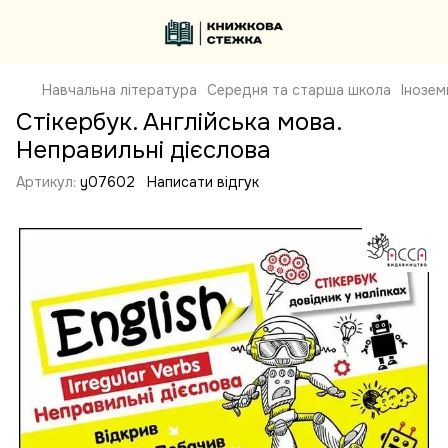
Навчальна література
Середня та старша школа
Інозем
Стікербук. Англійська мова.
Неправильні дієслова
Артикул:
y07602
Написати відгук