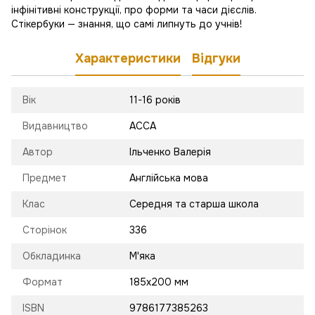
інфінітивні конструкції, про форми та часи дієслів.
Стікербуки — знання, що самі липнуть до учнів!
Характеристики
Відгуки
Вік
11-16 років
Видавництво
АССА
Автор
Ільченко Валерія
Предмет
Англійська мова
Клас
Середня та старша школа
Сторінок
336
Обкладинка
М'яка
Формат
185х200 мм
ISBN
9786177385263