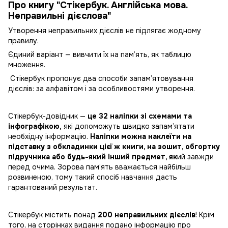
Про книгу "Стікербук. Англійська мова.
Неправильні дієслова"
Утворення неправильних дієслів не підлягає жодному
правилу.
Єдиний варіант — вивчити їх на пам’ять, як таблицю
множення.
Стікербук пропонує два способи запам’ятовування
дієслів: за алфавітом і за особливостями утворення.
Стікербук-довідник —
це 32 наліпки зі схемами та
інфографікою,
які допоможуть швидко запам’ятати
необхідну інформацію.
Наліпки можна наклеїти на
підставку з обкладинки цієї ж книги, на зошит, обгортку
підручника або будь-який інший предмет, як
ий завжди
перед очима. Зорова пам’ять вважається найбільш
розвиненою, тому такий спосіб навчання дасть
гарантований результат.
Стікербук містить понад
200 неправильних дієслів
! Крім
того, на сторінках видання подано інформацію про