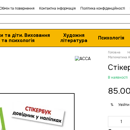
Обмін та повернення
Контактна інформація
Політика конфіденційності
и та діти. Виховання
Художня
Психологія
та психологія
література
Головна
Н
Математика 
Стіке
В наявності
85.00
Увійти
%