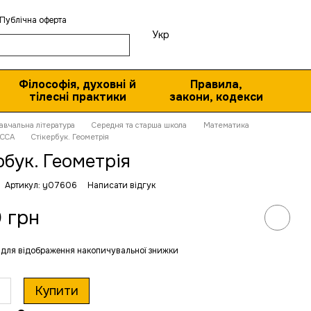
Публічна оферта
Укр
Філософія, духовні й
Правила,
тілесні практики
закони, кодекси
авчальна література
Середня та старша школа
Математика
АССА
Стікербук. Геометрія
рбук. Геометрія
Артикул: y07606
Написати відгук
 грн
для відображення накопичувальної знижки
Купити