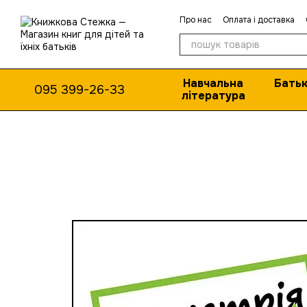
Перейти до основного контенту
Про нас
Оплата і доставка
Навчальна
Батьк
095 399-26-33
література